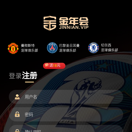
送
18
元
注册
登录