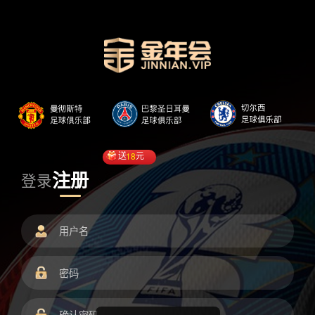
送
18
元
注册
登录