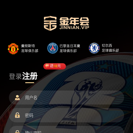
送
18
元
注册
登录