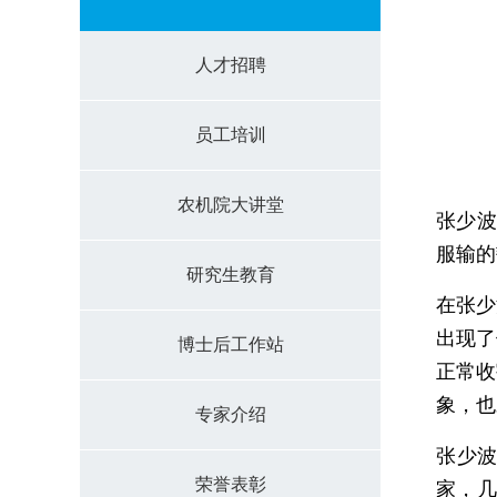
人才招聘
员工培训
农机院大讲堂
张少波
服输的
研究生教育
在张
出
博士后工作站
正常收
象，也
专家介绍
张少波
荣誉表彰
家，几