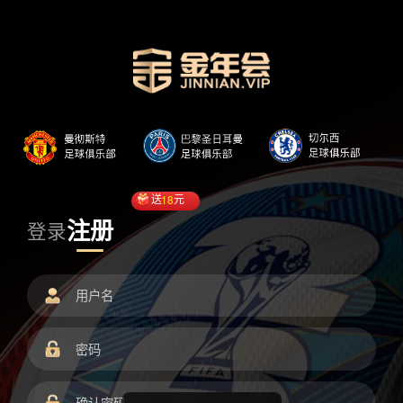
送
18
元
注册
登录