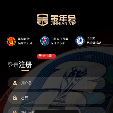
送
18
元
注册
登录