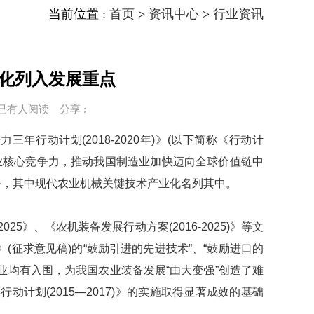
当前位置 :
首页
>
资讯中心
>
行业资讯
化列入发展重点
 已有
人阅读
分享 :
争力三年行动计划
(2018-2020
年
)
》
(
以下简称《行动计
核心竞争力，推动我国制造业加快迈向全球价值链中
务，其中现代农业机械关键技术产业化名列其中。
2025
》、《农机装备发展行动方案
(2016-2025)
》等文
》
(
征求意见稿
)
的
“
鼓励引进的先进技术
”
、
“
鼓励进口的
业均有入围，为我国农业装备发展
“
由大变强
”
创造了难
年行动计划
(2015—2017)
》的实施取得显著成效的基础