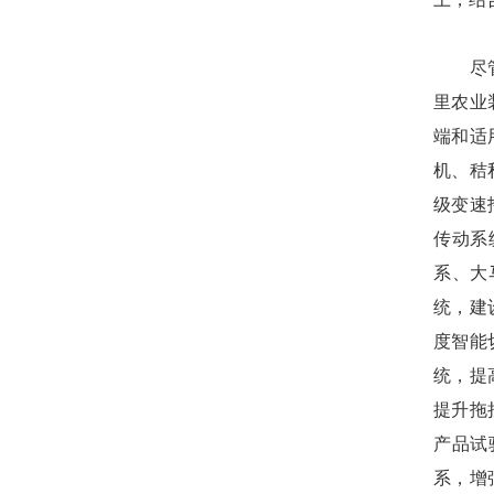
尽管我
里农业
端和适
机、秸
级变速
传动系
系、大
统，建
度智能
统，提
提升
产品试
系，增