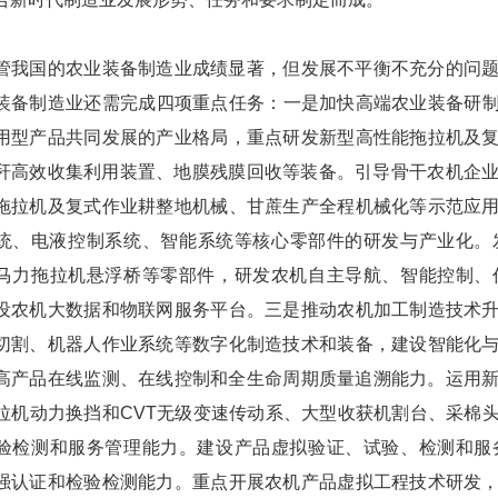
国的农业装备制造业成绩显著，但发展不平衡不充分的问题尚未根
装备制造业还需完成四项重点任务：一是加快高端农业装
用型产品共同发展的产业格局，重点研发新型高性能拖拉机及
秆高效收集利用装置、地膜残膜回收等装备。引导骨干农机企
拖拉机及复式作业耕整地机械、甘蔗生产全程机械化等示范应
统、电液控制系统、智能系统等核心零部件的研发与产业
马力拖拉机悬浮桥等零部件，研发农机自主导航、智能控制、
设农机大数据和物联网服务平台。三是推动农机加工制造技术
切割、机器人作业系统等数字化制造技术和装备，建设智能化
高产品在线监测、在线控制和全生命周期质量追溯能力。运用新工艺
拖拉机动力换挡和
CVT
无级变速传动系、大型收获机割台、采棉头、甘
验检测和服务管理能力。建设产品虚拟验证、试验、检测和服
强认证和检验检测能力。重点开展农机产品虚拟工程技术研发