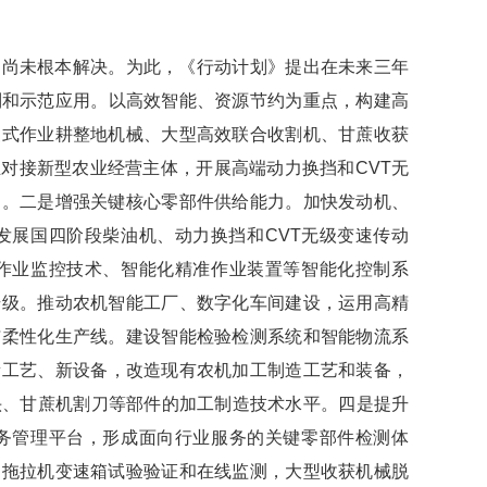
本解决。为此，《行动计划》提出在未来三年
备研制和示范应用。以高效智能、资源节约为重点，构建高
复式作业耕整地机械、大型高效联合收割机、甘蔗收获
业对接新型农业经营主体，开展高端动力换挡和
CVT
无
用。二是增强关键核心零部件供给能力。加快发动机、
化。发展国四阶段柴油机、动力换挡和
CVT
无级变速传动
作业监控技术、智能化精准作业装置等智能化控制系
升级。推动农机智能工厂、数字化车间建设，运用高精
与柔性化生产线。建设智能检验检测系统和智能物流系
、新设备，改造现有农机加工制造工艺和装备，
蔗机割刀等部件的加工制造技术水平。四是提升
务管理平台，形成面向行业服务的关键零部件检测体
，拖拉机变速箱试验验证和在线监测，大型收获机械脱