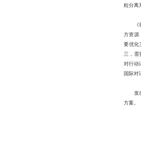
粒分离
《行动
方资源
要优化
三，需
对行动
国际对
发改委
方案。