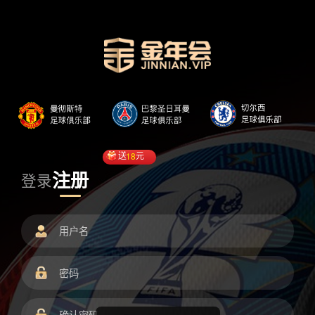
送
18
元
注册
登录