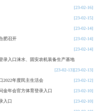
[23-02-16]
[23-02-15]
[23-02-14]
合肥召开
[23-02-14]
[23-02-14]
登录入口涞水、固安农机装备生产基地
[23-02-13]
[23-02-13]
2022年度民主生活会
[23-02-12]
问金年会官方体育登录入口
[23-02-10]
录入口
[23-02-10]