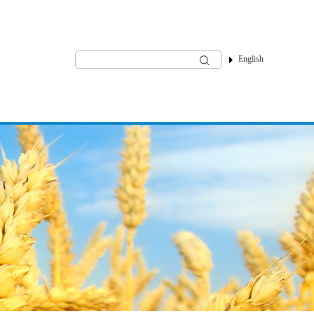
English